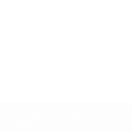
PIEZAS SIMILARES
S
ATENCIÓN AL
ENVÍOS
CLIENTE
Estátus de Orden
FAQ
Políticas de Envío y