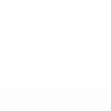
GRAN ESPEJO
Acerca de Nosotros
Contacto