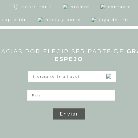
consultoría
promos
contacto
expresión
moda y porte
joya de arte
ACIAS POR ELEGIR SER PARTE DE
ACIAS POR ELEGIR SER PARTE DE
GR
GR
ESPEJO
ESPEJO
Me gusta
(
1
)
Agregar a favoritos
Enviar
Enviar