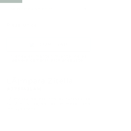
Selecciona un color
Pieza Única
COMPRAR
Tienda en mantenimiento, no es
posible comprar este producto.
LÃ¡mpara Zitella
#775143LAM
LÃ¡mpara de pie con estructura de
rattÃ¡n y tejido de mimbre. (no
incluye foco).