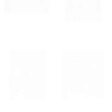
Archivos de Charlie
David Bowie. The
Chaplin
Man Who Fell to
$5,544 MX
Earth
$639 MX
Ed Fox II
Cuentos de Invierno.
$554 MX
Historias