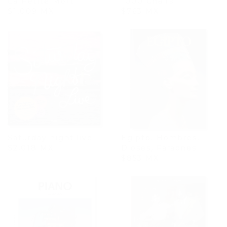
La Petite Mort
1000 Chairs
$1,009 MX
$763 MX
Saturday night live
Egipto. Hombres,
$2,018 MX
Dioses, Faraones
$853 MX